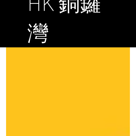
HK 銅鑼
灣