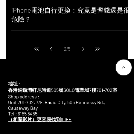
iPhone電池自行更換：究竟是慳錢還是很
危險？
2
/
5
<
地址 :
香港銅鑼灣軒尼詩道505號SOLO電業城7樓701-702室