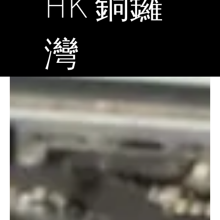
HK 銅鑼
灣