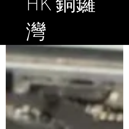
HK 銅鑼
灣