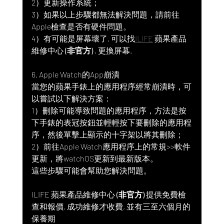
2）更新操作系統；
3）如果以上步驟都無法解決問題，請前往
Apple檢查是否有硬件問題。
4）有可能是屏幕壞了, 可以找
ILIFE
 蘋果產品
維修中心
 (非官方) 
, 更換屏幕.
6. Apple Watch的App崩潰
當您的蘋果手錶上的應用程序經常崩潰時，可
以嘗試以下解決方案：
1）刪除可能導致問題的應用程序，方法是按
下手錶的表冠按鈕並輕輕按下要刪除的應用程
序，然後單擊上顯示的十字架以將其刪除；
2）前往Apple Watch應用程序上的常規>>軟件
更新，將watchOS更新到最新版本。
這些步驟可能會幫助您解決問題。
ILIFE
 蘋果產品維修中心
 (非官方) 
提供免費檢
查和報價, 成功維修才收費, 並有三至六個月的
保養期 