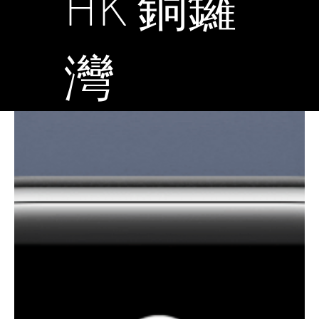
HK 銅鑼
灣